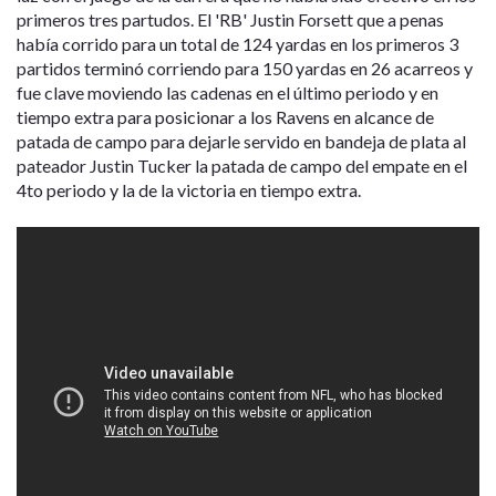
primeros tres partudos. El 'RB' Justin Forsett que a penas
había corrido para un total de 124 yardas en los primeros 3
partidos terminó corriendo para 150 yardas en 26 acarreos y
fue clave moviendo las cadenas en el último periodo y en
tiempo extra para posicionar a los Ravens en alcance de
patada de campo para dejarle servido en bandeja de plata al
pateador Justin Tucker la patada de campo del empate en el
4to periodo y la de la victoria en tiempo extra.