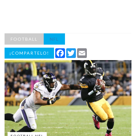
FOOTBALL
NFL
Facebook
Twitter
Email
¡COMPARTELO!
FOOTBALL NFL