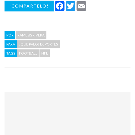
Facebook
Twitter
Email
¡COMPARTELO!
POR
RAMESIS RIVERA
PARA
¡QUE PALO! DEPORTES
TAGS
FOOTBALL
NFL