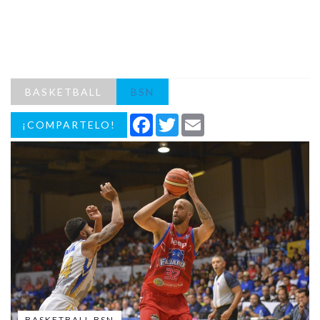
BASKETBALL
BSN
Facebook
Twitter
Email
¡COMPARTELO!
BASKETBALL BSN