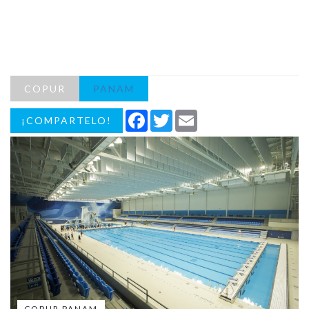
COPUR
PANAM
Facebook
Twitter
Email
¡COMPARTELO!
COPUR PANAM