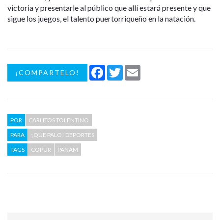
victoria y presentarle al público que allí estará presente y que
sigue los juegos, el talento puertorriqueño en la natación.
Facebook
Twitter
Email
¡COMPARTELO!
POR
CARLITOS TOLENTINO
PARA
¡QUE PALO! DEPORTES
TAGS
COPUR
PANAM