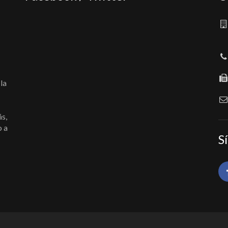
la
ás,
o a
S