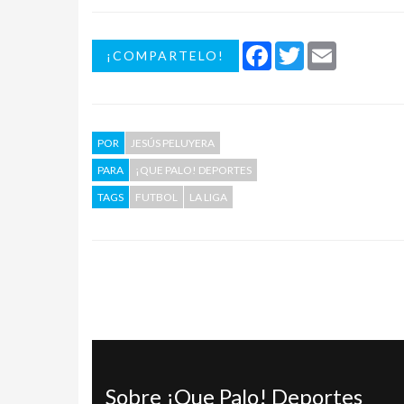
Facebook
Twitter
Email
¡COMPARTELO!
POR
JESÚS PELUYERA
PARA
¡QUE PALO! DEPORTES
TAGS
FUTBOL
LA LIGA
Sobre ¡Que Palo! Deportes