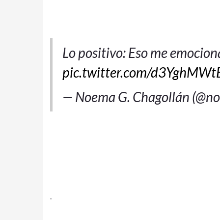
Lo positivo: Eso me emocio
pic.twitter.com/d3YghMWt
— Noema G. Chagollán (@n
.