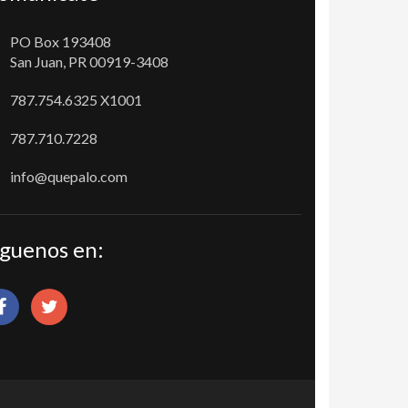
PO Box 193408
San Juan, PR 00919-3408
787.754.6325 X1001
787.710.7228
info@quepalo.com
íguenos en: