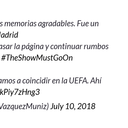
tas memorias agradables. Fue un
adrid
sar la página y continuar rumbos
#TheShowMustGoOn
vamos a coincidir en la UEFA. Ahí
o/kPiy7zHng3
@VazquezMuniz)
July 10, 2018