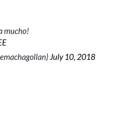
na mucho!
EE
oemachagollan)
July 10, 2018