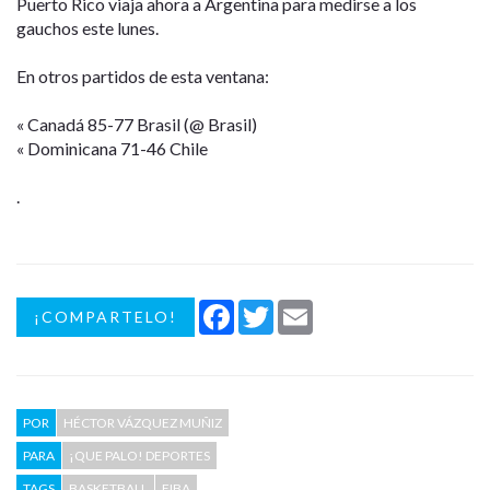
Puerto Rico viaja ahora a Argentina para medirse a los
gauchos este lunes.
En otros partidos de esta ventana:
« Canadá 85-77 Brasil (@ Brasil)
« Dominicana 71-46 Chile
.
Facebook
Twitter
Email
¡COMPARTELO!
POR
HÉCTOR VÁZQUEZ MUÑIZ
PARA
¡QUE PALO! DEPORTES
TAGS
BASKETBALL
FIBA