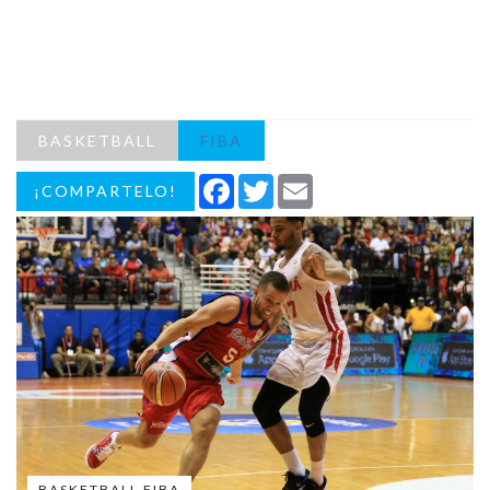
BASKETBALL
FIBA
Facebook
Twitter
Email
¡COMPARTELO!
BASKETBALL FIBA