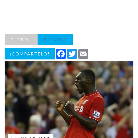
FUTBOL
PREMIER
Facebook
Twitter
Email
¡COMPARTELO!
FUTBOL PREMIER