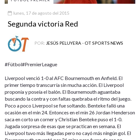
lunes, 17 de agosto del 2015
Segunda victoria Red
POR:
JESÚS PELUYERA - OT SPORTS NEWS
#Fútbol#PremierLeague
Liverpool venció 1-0 al AFC Bournemouth en Anfield. El
primer tiempo transcurría sin mucha acción. El Liverpool
proponía y poseía el balón. El Bournemouth aguantaba
buscando la contra y con faltas quebraba el ritmo del juego.
Poco a poco Liverpool se fue soltando. Benteke falló una
ocasión en el min 24. Entonces en el min 26 Jordan Henderson
saca en corto un corner y Christian Benteke puso el 1-0.
Jugada sorpresa de esas que se practican en semana. El
Liverpool tuvo más llegadas pero no cayó más ningún gol. El
Bournemouth aguantó por 26 mins pero fuera de eso no