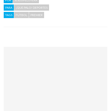
POR
JESÚS PELUYERA
PARA
¡QUE PALO! DEPORTES
TAGS
FUTBOL
PREMIER