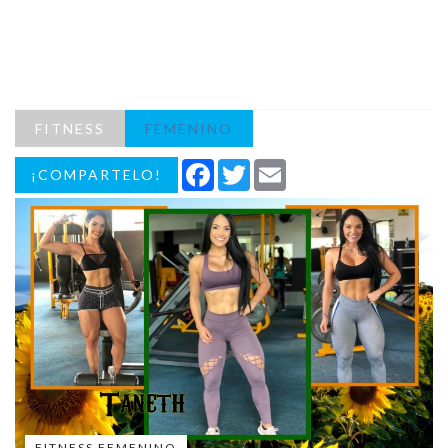
FITNESS
FEMENINO
Facebook
Twitter
Email
¡COMPARTELO!
FITNESS FEMENINO