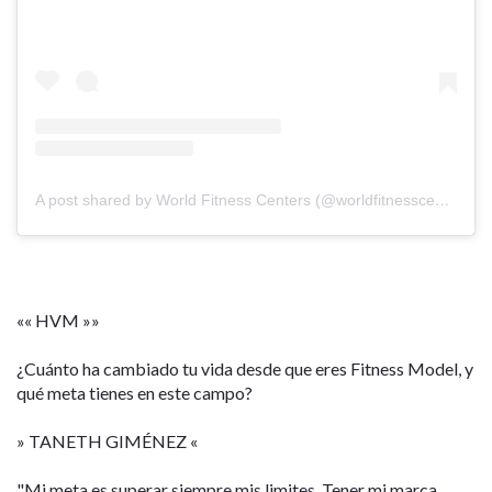
A post shared by World Fitness Centers (@worldfitnesscenters)
o
«« HVM »»
¿Cuánto ha cambiado tu vida desde que eres Fitness Model, y
qué meta tienes en este campo?
» TANETH GIMÉNEZ «
"Mi meta es superar siempre mis limites. Tener mi marca