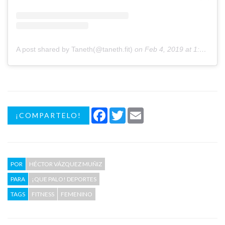
A post shared by Taneth(@taneth.fit)
on
Feb 4, 2019 at 1:52pm PST
Facebook
Twitter
Email
¡COMPARTELO!
POR
HÉCTOR VÁZQUEZ MUÑIZ
PARA
¡QUE PALO! DEPORTES
TAGS
FITNESS
FEMENINO