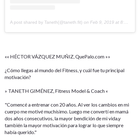
A post shared by Taneth(@taneth.fit)
on
Feb 9, 2019 at 8:52am PST
«« HÉCTOR VÁZQUEZ MUÑIZ, QuePalo.com »»
¿Cómo llegas al mundo del Fitness, y cuál fue tu principal
motivación?
» TANETH GIMÉNEZ, Fitness Model & Coach «
"Comencé a entrenar con 20 años. Al ver los cambios en mi
cuerpo me motivé muchísimo. Luego me convertí en mamá
dos años consecutivos, la mayor bendición de mi vida,y
también la mayor motivación para lograr lo que siempre
había querido."