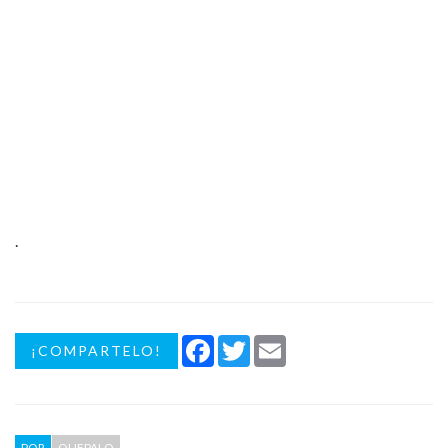
.
Facebook
Twitter
Email
¡COMPARTELO!
POR
QUEPALO