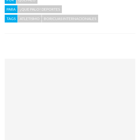
PARA
¡QUE PALO! DEPORTES
TAGS
ATLETISMO
BORICUAS INTERNACIONALES