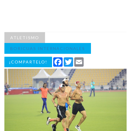
ATLETISMO
BORICUAS INTERNACIONALES
Facebook
Twitter
Email
¡COMPARTELO!