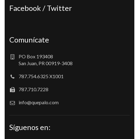
Facebook / Twitter
Comunícate
PO Box 193408
San Juan, PR 00919-3408
787.754.6325 X1001
787.710.7228
info@quepalo.com
Síguenos en: