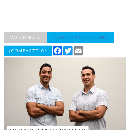
VOLLEYBALL
SUPERIOR MASCULINO
Facebook
Twitter
Email
¡COMPARTELO!
VOLLEYBALL SUPERIOR MASCULINO