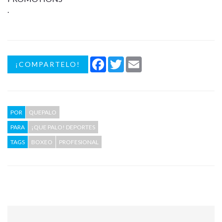
.
Facebook
Twitter
Email
¡COMPARTELO!
POR
QUEPALO
PARA
¡QUE PALO! DEPORTES
TAGS
BOXEO
PROFESIONAL