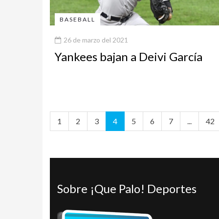
BASEBALL
26 de marzo del 2021
Yankees bajan a Deivi García
1
2
3
4
5
6
7
...
42
Sobre ¡Que Palo! Deportes