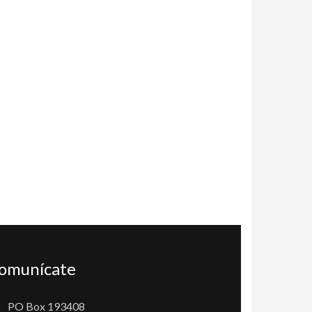
omunícate
PO Box 193408