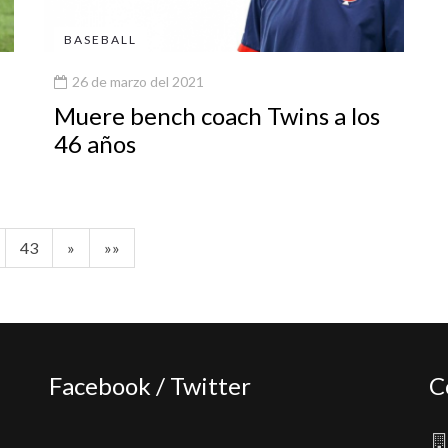
BASEBALL
26 de marzo del 2021
Muere bench coach Twins a los
46 años
43
»
»»
Facebook / Twitter
C