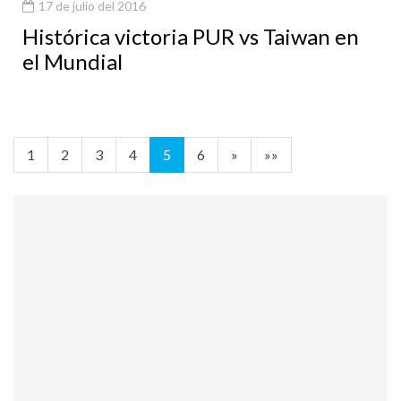
17 de julio del 2016
Histórica victoria PUR vs Taiwan en
el Mundial
1
2
3
4
5
6
»
»»