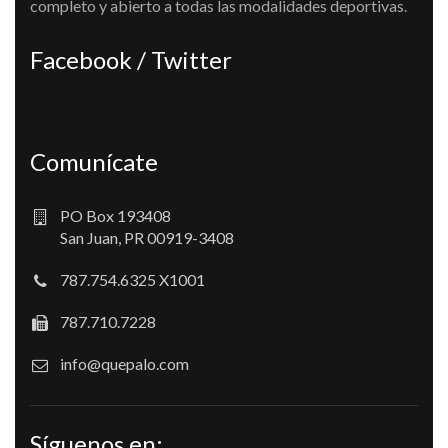
completo y abierto a todas las modalidades deportivas.
Facebook / Twitter
Comunícate
PO Box 193408
San Juan, PR 00919-3408
787.754.6325 X1001
787.710.7228
info@quepalo.com
Síguenos en: