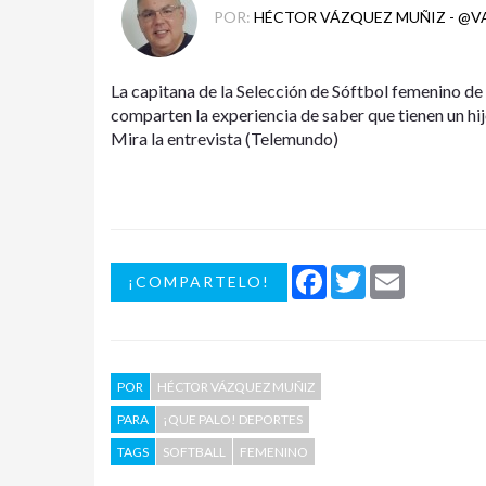
POR:
HÉCTOR VÁZQUEZ MUÑIZ - @
La capitana de la Selección de Sóftbol femenino de
comparten la experiencia de saber que tienen un hij
Mira la entrevista (Telemundo)
Facebook
Twitter
Email
¡COMPARTELO!
POR
HÉCTOR VÁZQUEZ MUÑIZ
PARA
¡QUE PALO! DEPORTES
TAGS
SOFTBALL
FEMENINO