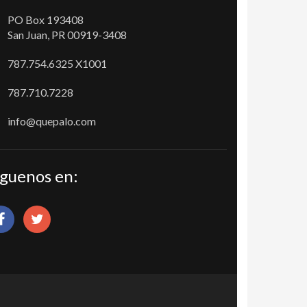
PO Box 193408
San Juan, PR 00919-3408
787.754.6325 X1001
787.710.7228
info@quepalo.com
íguenos en: