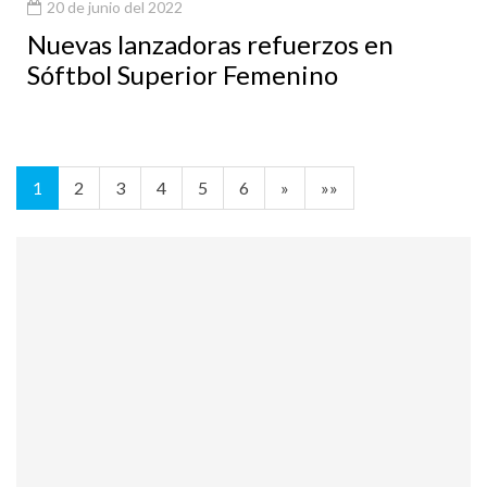
20 de junio del 2022
Nuevas lanzadoras refuerzos en
Sóftbol Superior Femenino
1
2
3
4
5
6
»
»»