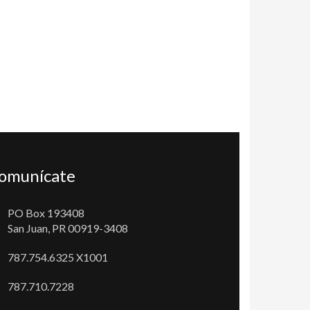
omunícate
PO Box 193408
San Juan, PR 00919-3408
787.754.6325 X1001
787.710.7228