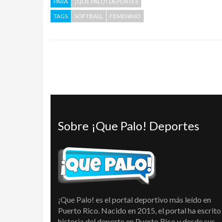
PARA
¡QUE PALO! DEPORTES
TAGS
SOFTBALL
FEMENINO
Sobre ¡Que Palo! Deportes
¡Que Palo! es el portal deportivo más leído en
Puerto Rico. Nacido en 2015, el portal ha escrito 
historia del deporte en Puerto Rico y desde sus