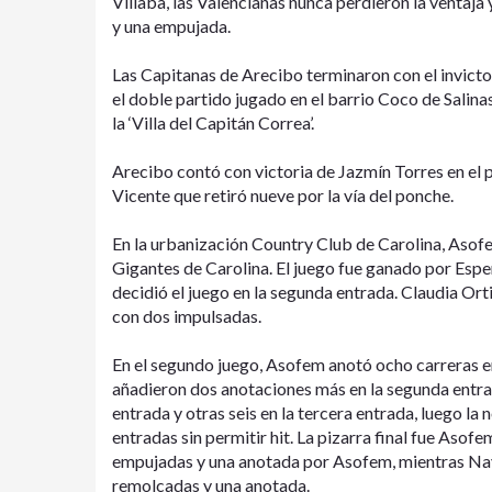
Villaba, las Valencianas nunca perdieron la ventaj
y una empujada.
Las Capitanas de Arecibo terminaron con el invicto
el doble partido jugado en el barrio Coco de Salina
la ‘Villa del Capitán Correa’.
Arecibo contó con victoria de Jazmín Torres en el
Vicente que retiró nueve por la vía del ponche.
En la urbanización Country Club de Carolina, Asofe
Gigantes de Carolina. El juego fue ganado por Espe
decidió el juego en la segunda entrada. Claudia Or
con dos impulsadas.
En el segundo juego, Asofem anotó ocho carreras en
añadieron dos anotaciones más en la segunda entra
entrada y otras seis en la tercera entrada, luego l
entradas sin permitir hit. La pizarra final fue Asof
empujadas y una anotada por Asofem, mientras Naye
remolcadas y una anotada.