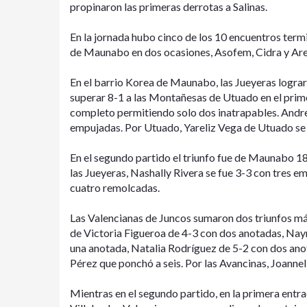
propinaron las primeras derrotas a Salinas.
En la jornada hubo cinco de los 10 encuentros termi
de Maunabo en dos ocasiones, Asofem, Cidra y Arec
En el barrio Korea de Maunabo, las Jueyeras lograro
superar 8-1 a las Montañesas de Utuado en el prim
completo permitiendo solo dos inatrapables. Andr
empujadas. Por Utuado, Yareliz Vega de Utuado se 
En el segundo partido el triunfo fue de Maunabo 18
las Jueyeras, Nashally Rivera se fue 3-3 con tres e
cuatro remolcadas.
Las Valencianas de Juncos sumaron dos triunfos má
de Victoria Figueroa de 4-3 con dos anotadas, Nayr
una anotada, Natalia Rodríguez de 5-2 con dos ano
Pérez que ponchó a seis. Por las Avancinas, Joanne
Mientras en el segundo partido, en la primera entr