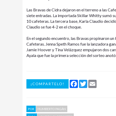
Las Bravas de Cidra dejaron en el terreno a las Caf
siete entradas. La importada Skillar Whitty sumó s
10 cafeteras. La tercera base, Karla Claudio decidió
Claudio se fue 4-2 en el choque.
En el segundo encuentro, las Bravas propinaron un 
Cafeteras. Jenna Speth Ramos fue la lanzadora gana
Jamie Hoover y Tina Velázquez empujaron dos carre
Ayala que fue la primera selección del sorteo anotó 
Facebook
Twitter
Email
¡COMPARTELO!
POR
HUMBERTO PAGÁN