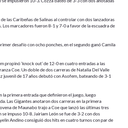
a y se impusieron 10-3. Cozza bateó de 3-3 con dos anotadas
 de las Caribeñas de Salinas al controlar con dos lanzadoras
s. Los marcadores fueron 8-1 y 7-0 a favor de la escuadra de
 primer desafío con ocho ponches, en el segundo ganó Camila
m propinó ‘knock out’ de 12-0 en cuatro entradas a las
ranza Coe. Un doble de dos carreras de Natalia Del Valle
tiz juvenil de 17 años debutó con Asofem, bateando de 3-1
 la primera entrada que definieron el juego, luego
da. Las Gigantes anotaron dos carreras en la primera
a novena de Maunabo trajo a Coe que lanzó las últimas tres
em se impuso 10-8. Jairiam León se fue de 3-2 con dos
lin Andino consiguió dos hits en cuatro turnos con par de