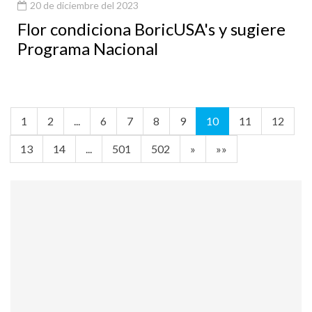
20 de diciembre del 2023
Flor condiciona BoricUSA's y sugiere
Programa Nacional
1
2
...
6
7
8
9
10
11
12
13
14
...
501
502
»
»»