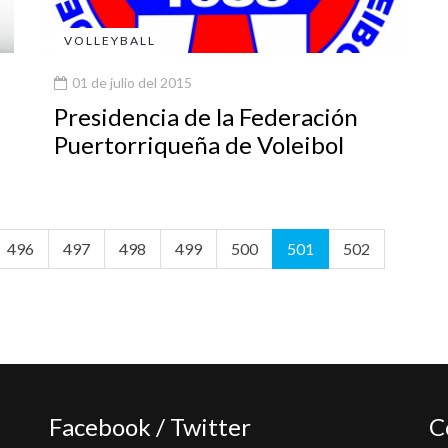
VOLLEYBALL
01 de julio del 2015
Presidencia de la Federación
Puertorriqueña de Voleibol
496
497
498
499
500
501
502
Facebook / Twitter
C