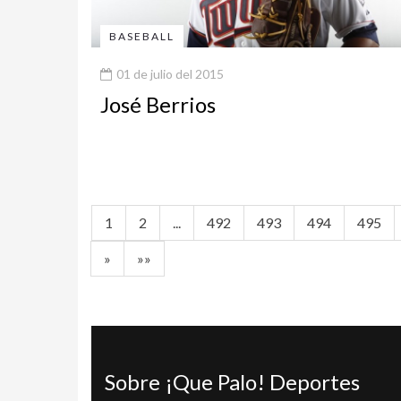
BASEBALL
01 de julio del 2015
José Berrios
1
2
...
492
493
494
495
»
»»
Sobre ¡Que Palo! Deportes