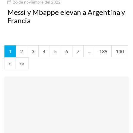
26 de noviembre del 2022
Messi y Mbappe elevan a Argentina y
Francia
1
2
3
4
5
6
7
...
139
140
»
»»