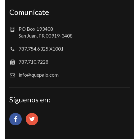
Comunícate
PO Box 193408
San Juan, PR 00919-3408
787.754.6325 X1001
787.710.7228
info@quepalo.com
Síguenos en: