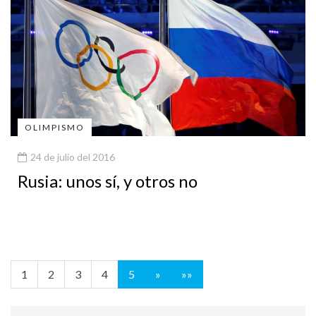
OLIMPISMO
24 de julio del 2016
Rusia: unos sí, y otros no
1
2
3
4
5
»
»»