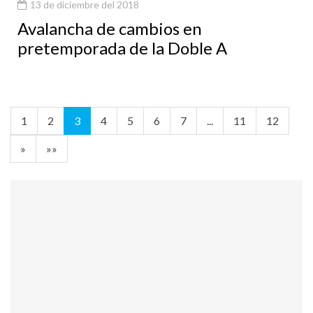
13 de diciembre del 2018
Avalancha de cambios en
pretemporada de la Doble A
1
2
3
4
5
6
7
...
11
12
»
»»