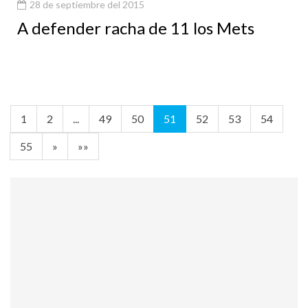
28 de septiembre del 2015
A defender racha de 11 los Mets
1
2
...
49
50
51
52
53
54
55
»
»»