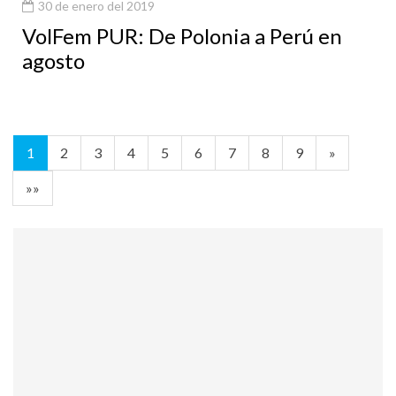
30 de enero del 2019
VolFem PUR: De Polonia a Perú en
agosto
1
2
3
4
5
6
7
8
9
»
»»