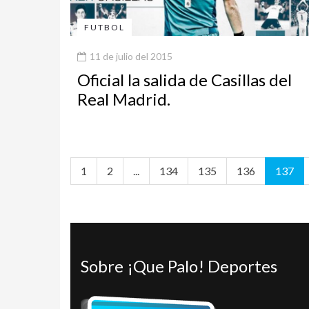
FUTBOL
11 de julio del 2015
Oficial la salida de Casillas del
Real Madrid.
1
2
...
134
135
136
137
Sobre ¡Que Palo! Deportes