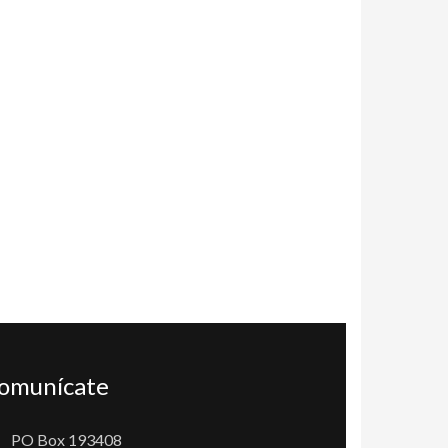
omunícate
PO Box 193408