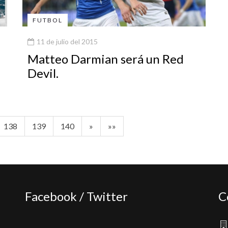
FUTBOL
11 de julio del 2015
Matteo Darmian será un Red
Devil.
138
139
140
»
»»
Facebook / Twitter
C