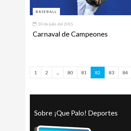
BASEBALL
30 de julio del 2015
Carnaval de Campeones
1
2
...
80
81
82
83
84
Sobre ¡Que Palo! Deportes