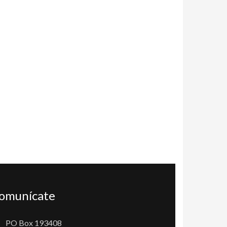
omunícate
PO Box 193408