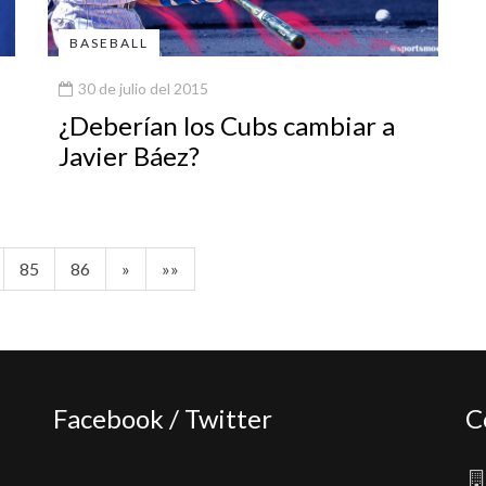
BASEBALL
30 de julio del 2015
¿Deberían los Cubs cambiar a
Javier Báez?
85
86
»
»»
Facebook / Twitter
C