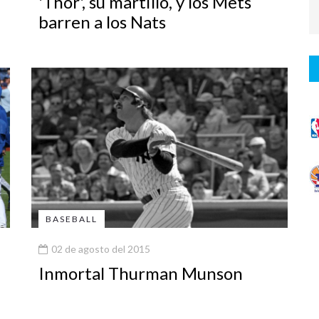
'Thor', su martillo, y los Mets
barren a los Nats
BASEBALL
02 de agosto del 2015
Inmortal Thurman Munson